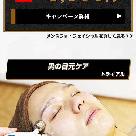
キャンペーン詳細
メンズフォトフェイシャルを詳しく見る＞＞
男の目元ケア
トライアル