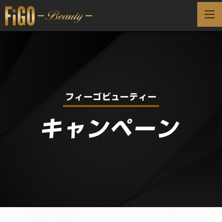
フィーゴビューティー
キャンペーン