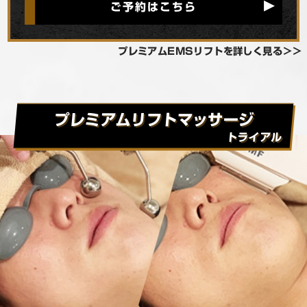
ご予約はこちら
プレミアムEMSリフトを詳しく見る＞＞
プレミアムリフトマッサージ
トライアル