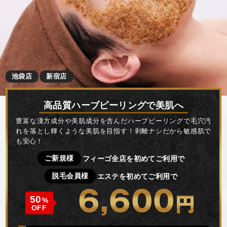
池袋店
新宿店
高品質ハーブピーリングで美肌へ
豊富な漢方成分や美肌成分を含んだハーブピーリングで毛穴汚
れを落とし輝くような美肌を目指す！剥離ナシだから敏感肌で
も安心！
ご新規様
フィーゴ全店を初めてご利用で
脱毛会員様
エステを初めてご利用で
6,600
50
円
%
OFF