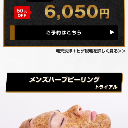
6,050
50
円
%
OFF
ご予約はこちら
毛穴洗浄＋ヒゲ脱毛を詳しく見る＞＞
メンズハーブピーリング
トライアル