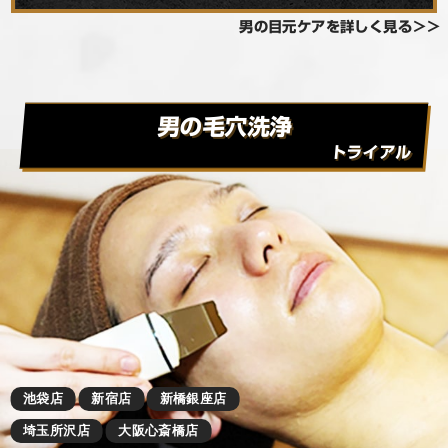
男の目元ケアを詳しく見る＞＞
男の毛穴洗浄
トライアル
池袋店
新宿店
新橋銀座店
埼玉所沢店
大阪心斎橋店