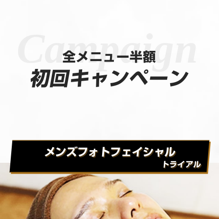
全メニュー半額
初回キャンペーン
メンズフォトフェイシャル
トライアル