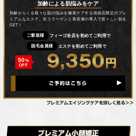
加齢による肌悩みをケア
加齢からくる様々な肌の悩みを徹底ケアする池袋店限定のプレ
ミアムなエステ。生コラーゲンと美容液の導入で若々しい肌を
GET！
ご新規様
フィーゴ全店を初めてご利用で
脱毛会員様
エステを初めてご利用で
9,350
50
円
%
OFF
ご予約はこちら
プレミアムエイジングケアを詳しく見る＞＞
プレミアム小顔矯正