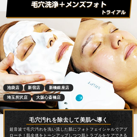
毛穴洗浄＋メンズフォト
トライアル
池袋店
新宿店
新橋銀座店
埼玉所沢店
大阪心斎橋店
毛穴汚れを除去して美肌へ導く
超音波で毛穴汚れを洗い流した肌にフォトフェイシャルでアプ
ローチ！肌全体をトーンアップしつつ肌トラブルをケアできる