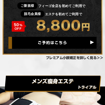
ご新規様
フィーゴ全店を初めてご利用で
脱毛会員様
エステを初めてご利用で
8,800
50
円
%
OFF
ご予約はこちら
プレミアム小顔矯正を詳しく見る＞＞
メンズ瘦身エステ
トライアル